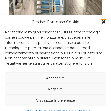
Gestisci Consenso Cookie
Visita alla Centrale idroelettrica Edison…
Op
Per fornire le migliori esperienze, utilizziamo tecnologie
come i cookie per memorizzare e/o accedere alle
informazioni del dispositivo. Il consenso a queste
tecnologie ci permetterà di elaborare dati come il
comportamento di navigazione o ID unici su questo sito.
Non acconsentire o ritirare il consenso può influire
negativamente su alcune caratteristiche e funzioni.
“Non c'è niente di più utile di una
buona teoria”
Accetta tutti
James Clerk Maxwell
Nega tutti
Visualizza le preferenze