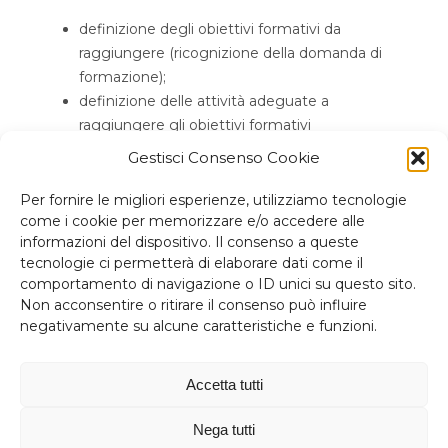
definizione degli obiettivi formativi da
raggiungere (ricognizione della domanda di
formazione);
definizione delle attività adeguate a
raggiungere gli obiettivi formativi
(insegnamenti, modalità di verifica, ecc.);
Gestisci Consenso Cookie
verifiche sistematiche del raggiungimento
degli obiettivi formativi (Riesame ciclico).
Per fornire le migliori esperienze, utilizziamo tecnologie
come i cookie per memorizzare e/o accedere alle
informazioni del dispositivo. Il consenso a queste
tecnologie ci permetterà di elaborare dati come il
comportamento di navigazione o ID unici su questo sito.
Non acconsentire o ritirare il consenso può influire
negativamente su alcune caratteristiche e funzioni.
“Non c'è niente di più utile di una
buona teoria”
Accetta tutti
James Clerk Maxwell
Nega tutti