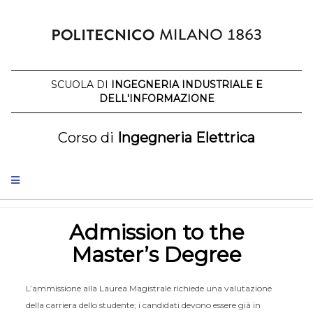
Skip
to
content
SCUOLA DI
INGEGNERIA INDUSTRIALE E
DELL'INFORMAZIONE
Corso di
Ingegneria Elettrica
Admission to the
Master’s Degree
L’ammissione alla Laurea Magistrale richiede una valutazione
della carriera dello studente; i candidati devono essere già in